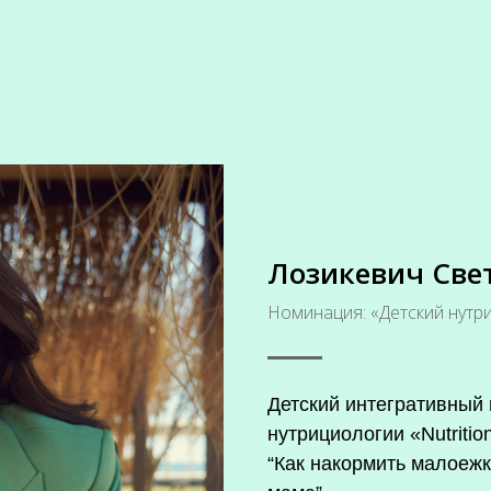
Лозикевич Све
Номинация: «Детский нутр
Детский интегративный 
нутрициологии «Nutritio
“Как накормить малоежк